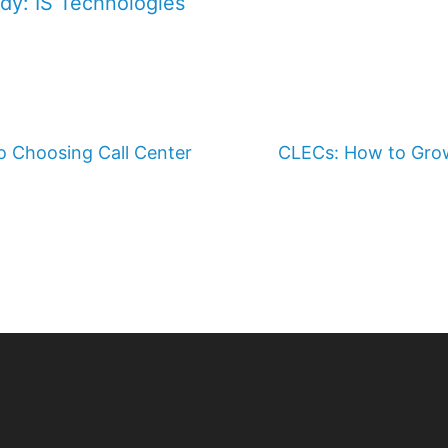
dy: IS Technologies
to Choosing Call Center
CLECs: How to Gro