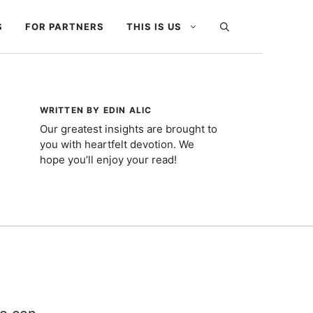
S
FOR PARTNERS
THIS IS US
WRITTEN BY EDIN ALIC
Our greatest insights are brought to
you with heartfelt devotion. We
hope you’ll enjoy your read!