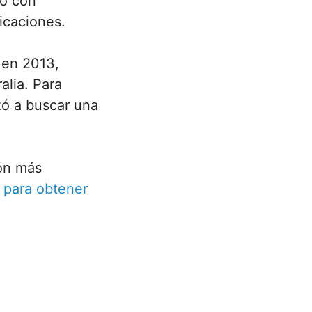
no con
icaciones.
 en 2013,
alia. Para
zó a buscar una
ión más
 para obtener