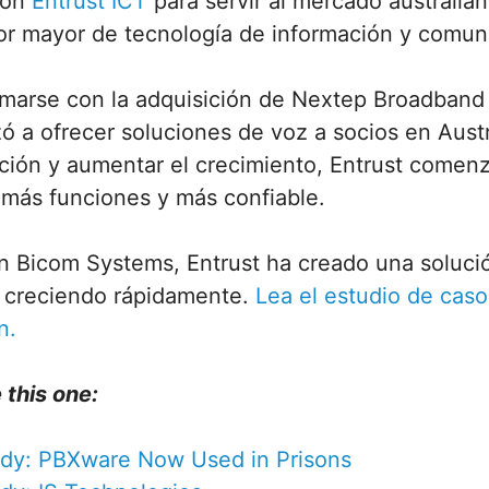
con
Entrust ICT
para servir al mercado australia
por mayor de tecnología de información y comun
marse con la adquisición de Nextep Broadband
 a ofrecer soluciones de voz a socios en Austr
ución y aumentar el crecimiento, Entrust comen
 más funciones y más confiable.
on Bicom Systems, Entrust ha creado una soluc
tá creciendo rápidamente.
Lea el estudio de caso
n.
 this one:
dy: PBXware Now Used in Prisons